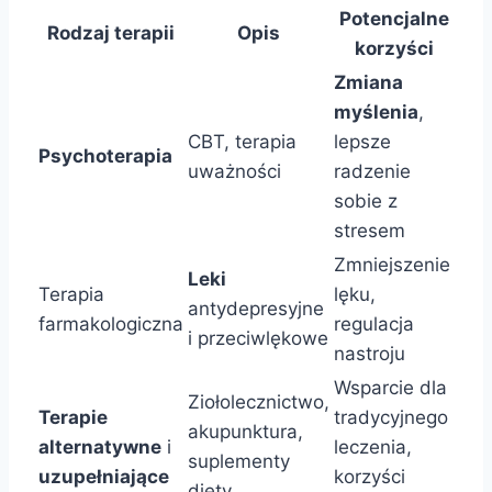
Potencjalne
Rodzaj terapii
Opis
korzyści
Zmiana
myślenia
,
CBT, terapia
lepsze
Psychoterapia
uważności
radzenie
sobie z
stresem
Zmniejszenie
Leki
Terapia
lęku,
antydepresyjne
farmakologiczna
regulacja
i przeciwlękowe
nastroju
Wsparcie dla
Ziołolecznictwo,
Terapie
tradycyjnego
akupunktura,
alternatywne
i
leczenia,
suplementy
uzupełniające
korzyści
diety