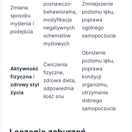
poznawczo-
Zmniejszenie
Zmiana
behawioralna,
poziomu lęku,
sposobu
modyfikacja
poprawa
myślenia i
negatywnych
ogólnego
podejścia
schematów
samopoczucia
myślowych
Obniżenie
poziomu lęku,
Ćwiczenia
Aktywność
poprawa
fizyczne,
fizyczna
i
kondycji
zdrowa dieta,
zdrowy styl
organizmu,
odpowiednia
życia
utrzymanie
ilość snu
dobrego
samopoczucia