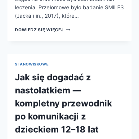
leczenia. Przełomowe było badanie SMILES
(Jacka i in., 2017), które…
NUTRIPSYCHIATRIA
DOWIEDZ SIĘ WIĘCEJ
—
KOMPLETNY
PRZEWODNIK
PO
WPŁYWIE
STANOWISKOWE
DIETY
NA
Jak się dogadać z
ZDROWIE
PSYCHICZNE
nastolatkiem —
kompletny przewodnik
po komunikacji z
dzieckiem 12–18 lat