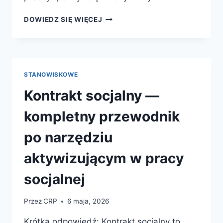
TERAPIA
DOWIEDZ SIĘ WIĘCEJ
AKCEPTACJI
I
ZAANGAŻOWANIA
(ACT)
—
STANOWISKOWE
KOMPLETNY
PRZEWODNIK
Kontrakt socjalny —
PO
METODZIE
kompletny przewodnik
I
KURSIE
po narzędziu
ONLINE
aktywizującym w pracy
socjalnej
Przez
CRP
6 maja, 2026
Krótka odpowiedź: Kontrakt socjalny to