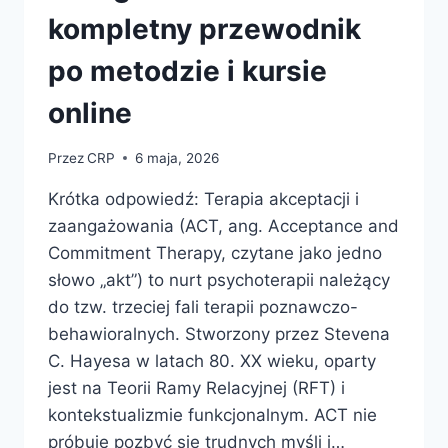
DZIECKIEM
kompletny przewodnik
NEURORÓŻNORODNYM
po metodzie i kursie
online
Przez
CRP
6 maja, 2026
Krótka odpowiedź: Terapia akceptacji i
zaangażowania (ACT, ang. Acceptance and
Commitment Therapy, czytane jako jedno
słowo „akt”) to nurt psychoterapii należący
do tzw. trzeciej fali terapii poznawczo-
behawioralnych. Stworzony przez Stevena
C. Hayesa w latach 80. XX wieku, oparty
jest na Teorii Ramy Relacyjnej (RFT) i
kontekstualizmie funkcjonalnym. ACT nie
próbuje pozbyć się trudnych myśli i…