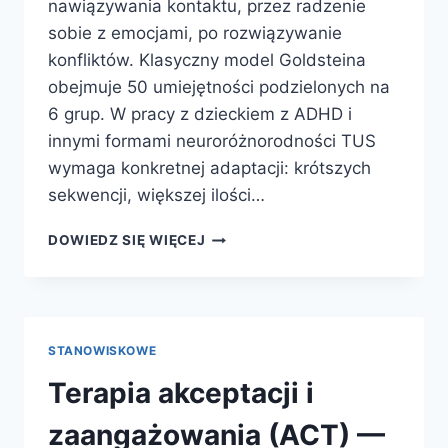
nawiązywania kontaktu, przez radzenie
sobie z emocjami, po rozwiązywanie
konfliktów. Klasyczny model Goldsteina
obejmuje 50 umiejętności podzielonych na
6 grup. W pracy z dzieckiem z ADHD i
innymi formami neuroróżnorodności TUS
wymaga konkretnej adaptacji: krótszych
sekwencji, większej ilości…
ADHD
DOWIEDZ SIĘ WIĘCEJ
A
UMIEJĘTNOŚCI
SPOŁECZNE
—
JAK
STANOWISKOWE
PROWADZIĆ
TUS
Terapia akceptacji i
W
PRACY
zaangażowania (ACT) —
Z