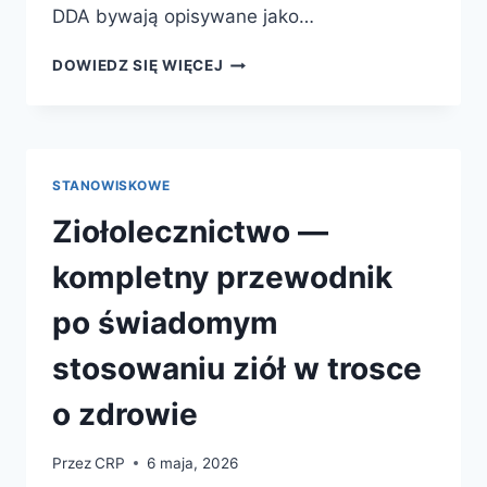
DDA bywają opisywane jako…
TERAPIA
DOWIEDZ SIĘ WIĘCEJ
RELACJI
U
OSÓB
Z
DOŚWIADCZENIEM
STANOWISKOWE
TRAUMY
ALKOHOLOWEJ
Ziołolecznictwo —
W
RODZINIE
kompletny przewodnik
(DDA)
—
po świadomym
KOMPLETNY
PRZEWODNIK
stosowaniu ziół w trosce
o zdrowie
Przez
CRP
6 maja, 2026