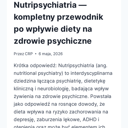
AKTYWIZUJĄCYM
Nutripsychiatria —
W
PRACY
kompletny przewodnik
SOCJALNEJ
po wpływie diety na
zdrowie psychiczne
Przez
CRP
6 maja, 2026
Krótka odpowiedź: Nutripsychiatria (ang.
nutritional psychiatry) to interdyscyplinarna
dziedzina łącząca psychiatrię, dietetykę
kliniczną i neurobiologię, badająca wpływ
żywienia na zdrowie psychiczne. Powstała
jako odpowiedź na rosnące dowody, że
dieta wpływa na ryzyko zachorowania na
depresję, zaburzenia lękowe, ADHD i
otępienia oraz może być elementem ich