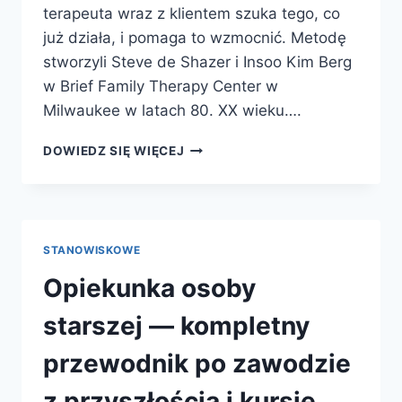
terapeuta wraz z klientem szuka tego, co
już działa, i pomaga to wzmocnić. Metodę
stworzyli Steve de Shazer i Insoo Kim Berg
w Brief Family Therapy Center w
Milwaukee w latach 80. XX wieku….
TERAPIA
DOWIEDZ SIĘ WIĘCEJ
SKONCENTROWANA
NA
ROZWIĄZANIACH
(TSR)
—
STANOWISKOWE
KOMPLETNY
PRZEWODNIK
Opiekunka osoby
PO
METODZIE
starszej — kompletny
I
KURSIE
przewodnik po zawodzie
ONLINE
z przyszłością i kursie