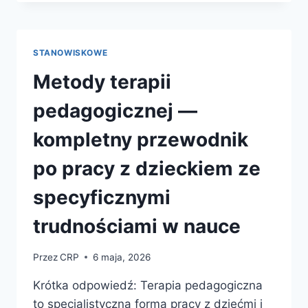
STARSZEJ
—
KOMPLETNY
PRZEWODNIK
STANOWISKOWE
PO
ZAWODZIE
Metody terapii
Z
PRZYSZŁOŚCIĄ
pedagogicznej —
I
KURSIE
kompletny przewodnik
ONLINE
po pracy z dzieckiem ze
specyficznymi
trudnościami w nauce
Przez
CRP
6 maja, 2026
Krótka odpowiedź: Terapia pedagogiczna
to specjalistyczna forma pracy z dziećmi i