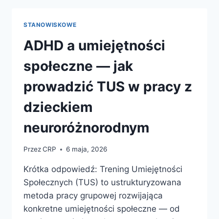
PO
ŚWIADOMYM
STANOWISKOWE
STOSOWANIU
ZIÓŁ
ADHD a umiejętności
W
TROSCE
społeczne — jak
O
ZDROWIE
prowadzić TUS w pracy z
dzieckiem
neuroróżnorodnym
Przez
CRP
6 maja, 2026
Krótka odpowiedź: Trening Umiejętności
Społecznych (TUS) to ustrukturyzowana
metoda pracy grupowej rozwijająca
konkretne umiejętności społeczne — od