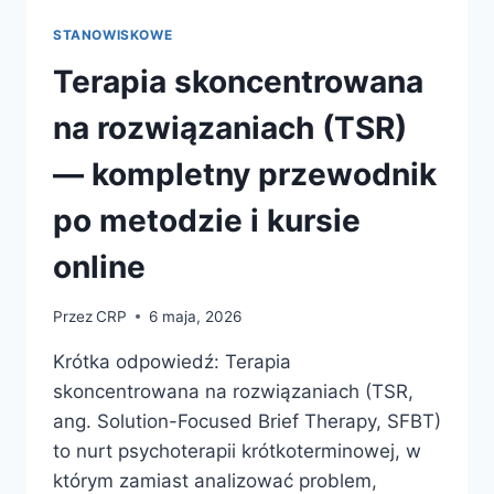
NASTOLATKIEM
—
STANOWISKOWE
KOMPLETNY
PRZEWODNIK
Terapia skoncentrowana
PO
KOMUNIKACJI
na rozwiązaniach (TSR)
Z
DZIECKIEM
— kompletny przewodnik
12–
18
po metodzie i kursie
LAT
online
Przez
CRP
6 maja, 2026
Krótka odpowiedź: Terapia
skoncentrowana na rozwiązaniach (TSR,
ang. Solution-Focused Brief Therapy, SFBT)
to nurt psychoterapii krótkoterminowej, w
którym zamiast analizować problem,