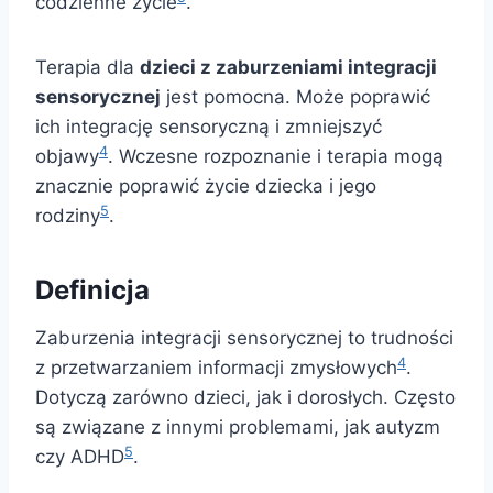
codzienne życie
.
Terapia dla
dzieci z zaburzeniami integracji
sensorycznej
jest pomocna. Może poprawić
ich integrację sensoryczną i zmniejszyć
4
objawy
. Wczesne rozpoznanie i terapia mogą
znacznie poprawić życie dziecka i jego
5
rodziny
.
Definicja
Zaburzenia integracji sensorycznej to trudności
4
z przetwarzaniem informacji zmysłowych
.
Dotyczą zarówno dzieci, jak i dorosłych. Często
są związane z innymi problemami, jak autyzm
5
czy ADHD
.