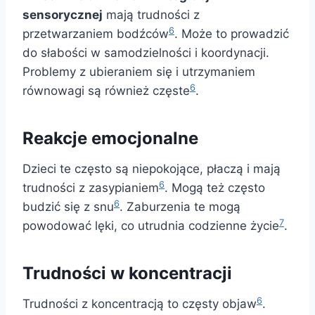
sensorycznej
mają trudności z
6
przetwarzaniem bodźców
. Może to prowadzić
do słabości w samodzielności i koordynacji.
Problemy z ubieraniem się i utrzymaniem
6
równowagi są również częste
.
Reakcje emocjonalne
Dzieci te często są niepokojące, płaczą i mają
6
trudności z zasypianiem
. Mogą też często
6
budzić się z snu
. Zaburzenia te mogą
7
powodować lęki, co utrudnia codzienne życie
.
Trudności w koncentracji
6
Trudności z koncentracją to częsty objaw
.