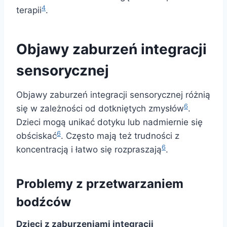
4
terapii
.
Objawy zaburzeń integracji
sensorycznej
Objawy zaburzeń integracji sensorycznej różnią
6
się w zależności od dotkniętych zmysłów
.
Dzieci mogą unikać dotyku lub nadmiernie się
6
obściskać
. Często mają też trudności z
6
koncentracją i łatwo się rozpraszają
.
Problemy z przetwarzaniem
bodźców
Dzieci z zaburzeniami integracji