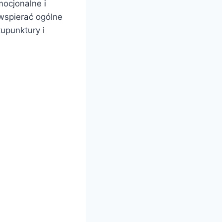
mocjonalne i
wspierać ogólne
upunktury i