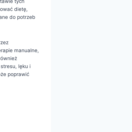
stawie tych
mować dietę,
wane do potrzeb
rzez
terapie manualne,
również
tresu, lęku i
oże poprawić