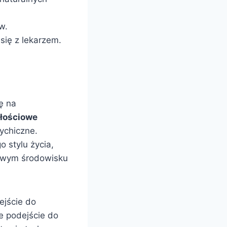
w.
się z lekarzem.
ę na
łościowe
sychiczne.
 stylu życia,
rowym środowisku
ejście do
e podejście do