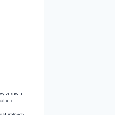
wy zdrowia.
alne i
 naturalnych