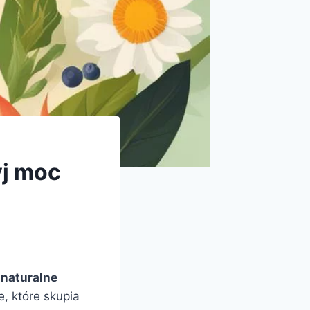
yj moc
e
naturalne
, które skupia