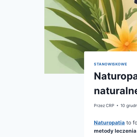
STANOWISKOWE
Naturopa
naturaln
Przez
CRP
10 grud
Naturopatia
to f
metody leczenia