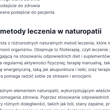
podejście do zdrowia
wane podejście do pacjenta
 metody leczenia w naturopatii
ysta z różnorodnych naturalnych metod leczenia, które 
onii organizmu. Obejmuje to fitoterapię, czyli leczenie z
gającą na stosowaniu odpowiednich diet i suplementów;
na regularnej aktywności fizycznej; terapię manualną, ta
ię energetyczną, taką jak akupunktura i reiki; oraz terap
ra pomaga radzić sobie ze stresem i emocjami.
 ważnym elementem naturopatii, wykorzystującym właściw
 wspomagania zdrowia. Poprzez stosowanie odpowiednich
 różnych dolegliwości, takich jak ból, stany zapalne, p