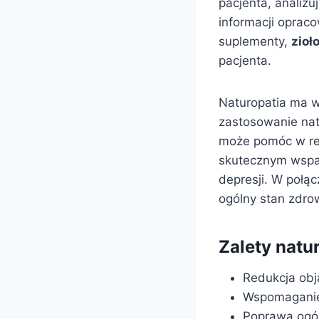
pacjenta, analizu
informacji oprac
suplementy,
zioł
pacjenta.
Naturopatia ma w
zastosowanie natu
może pomóc w red
skutecznym wspar
depresji. W połą
ogólny stan zdro
Zalety natur
Redukcja obj
Wspomaganie
Poprawa ogó