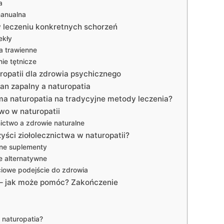
a
manualna
 leczeniu konkretnych schorzeń
ekły
a trawienne
ie tętnicze
ropatii dla zdrowia psychicznego
an zapalny a naturopatia
ma naturopatia na tradycyjne metody leczenia?
two w naturopatii
nictwo a zdrowie naturalne
zyści ziołolecznictwa w naturopatii?
lne suplementy
ie alternatywne
ciowe podejście do zdrowia
 – jak może pomóc? Zakończenie
t naturopatia?