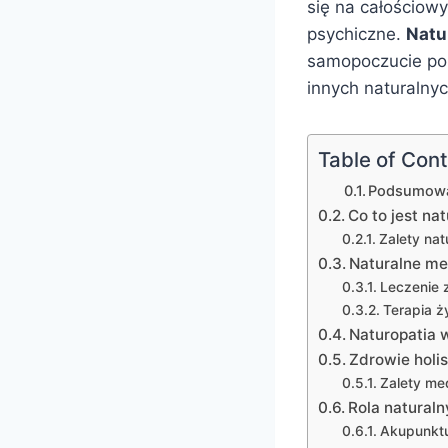
się na całościowy
psychiczne.
Natu
samopoczucie pop
innych naturalnych
Table of Con
Podsumow
Co to jest na
Zalety natu
Naturalne me
Leczenie z
Terapia ż
Naturopatia 
Zdrowie holi
Zalety me
Rola naturaln
Akupunkt