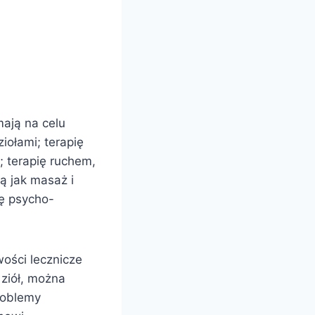
mają na celu
iołami; terapię
 terapię ruchem,
ką jak masaż i
ię psycho-
ości lecznicze
 ziół, można
roblemy