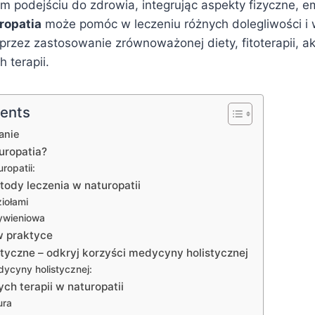
m podejściu do zdrowia, integrując aspekty fizyczne, e
ropatia
może pomóc w leczeniu różnych dolegliwości i 
rzez zastosowanie zrównoważonej diety, fitoterapii, ak
 terapii.
tents
anie
turopatia?
ropatii:
tody leczenia w naturopatii
iołami
ywieniowa
w praktyce
styczne – odkryj korzyści medycyny holistycznej
dycyny holistycznej:
ych terapii w naturopatii
ura