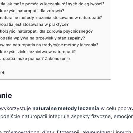
tia jak może pomóc w leczeniu różnych dolegliwości?
 korzyści naturopatii dla zdrowia?
 naturalne metody leczenia stosowane w naturopatii?
ropatia jest stosowana w praktyce?
 korzyści naturopatii dla zdrowia psychicznego?
ropatia wpływa na przewlekły stan zapalny?
yw ma naturopatia na tradycyjne metody leczenia?
 korzyści ziołolecznictwa w naturopatii?
uropatia może pomóc? Zakończenie
k
eł
nie
wykorzystuje
naturalne metody leczenia
w celu popra
odejście naturopatii integruje aspekty fizyczne, emocjon
zrównoważonej diety, fitoterapii, akupunktury i innych