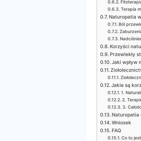
Fitoterapi
Terapia 
Naturopatia w
Ból przewl
Zaburzeni
Nadciśnien
Korzyści natu
Przewlekły st
Jaki wpływ 
Ziołolecznic
Ziołolecz
Jakie są kor
1. Natura
2. Terap
3. Całoś
Naturopatia
Wniosek
FAQ
Co to jes