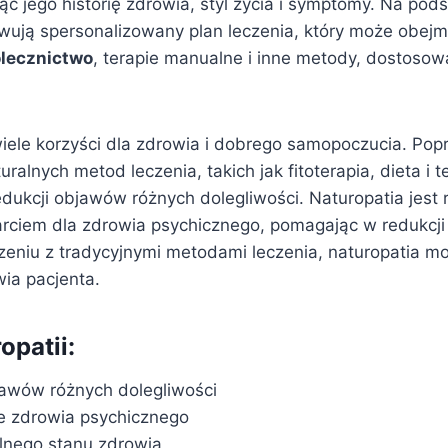
jąc jego historię zdrowia, styl życia i symptomy. Na pod
owują spersonalizowany plan leczenia, który może obej
olecznictwo
, terapie manualne i inne metody, dostoso
iele korzyści dla zdrowia i dobrego samopoczucia. Pop
ralnych metod leczenia, takich jak fitoterapia, dieta i 
ukcji objawów różnych dolegliwości. Naturopatia jest 
ciem dla zdrowia psychicznego, pomagając w redukcji s
czeniu z tradycyjnymi metodami leczenia, naturopatia m
wia pacjenta.
opatii:
awów różnych dolegliwości
 zdrowia psychicznego
lnego stanu zdrowia