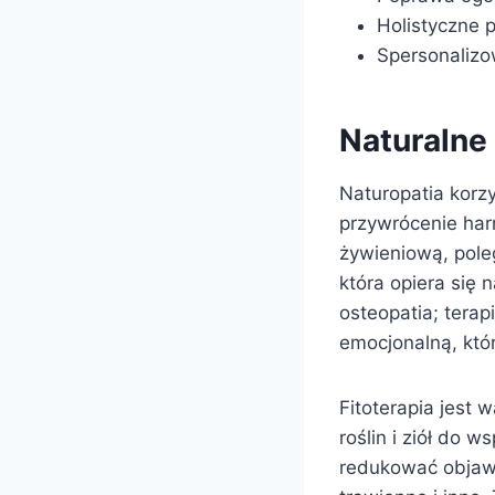
Holistyczne 
Spersonalizo
Naturalne
Naturopatia korz
przywrócenie harm
żywieniową, pole
która opiera się 
osteopatia; terap
emocjonalną, któ
Fitoterapia jest
roślin i ziół do
redukować objawy