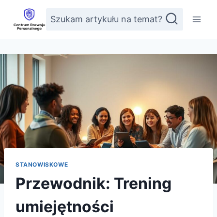
Przejdź
Szukam artykułu na temat?
do
treści
STANOWISKOWE
Przewodnik: Trening
umiejętności