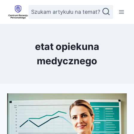
Przejdź
Szukam artykułu na temat?
do
treści
etat opiekuna
medycznego