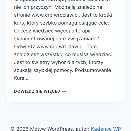
nie ich przyczyn. Można ją znaleźć na
stronie www.crp.wroclaw.pl. Jest to krótki
kurs, który szybko pomaga osiągać cele.
Chcesz wiedzieć więcej o terapii
skoncentrowanej na rozwiązaniach?
Odwiedź www.crp.wroclaw.pl. Tam
znajdziesz wszystko, co musisz wiedzieć.
Jest to świetny wybór dla tych, którzy
szukają szybkiej pomocy. Podsumowanie
Kurs…
KURS
DOWIEDZ SIĘ WIĘCEJ
TERAPIA
SKONCENTROWANA
NA
ROZWIĄZANIACH
–
NAJNOWSZE
© 2026 Motyw WordPress, autor:
Kadence WP