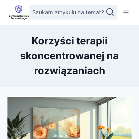
Przejdź
Szukam artykułu na temat?
do
treści
Korzyści terapii
skoncentrowanej na
rozwiązaniach