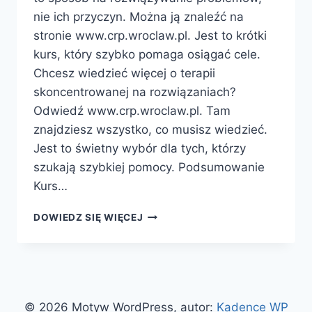
nie ich przyczyn. Można ją znaleźć na
stronie www.crp.wroclaw.pl. Jest to krótki
kurs, który szybko pomaga osiągać cele.
Chcesz wiedzieć więcej o terapii
skoncentrowanej na rozwiązaniach?
Odwiedź www.crp.wroclaw.pl. Tam
znajdziesz wszystko, co musisz wiedzieć.
Jest to świetny wybór dla tych, którzy
szukają szybkiej pomocy. Podsumowanie
Kurs…
KURS
DOWIEDZ SIĘ WIĘCEJ
TERAPIA
SKONCENTROWANA
NA
ROZWIĄZANIACH
–
NAJNOWSZE
© 2026 Motyw WordPress, autor:
Kadence WP