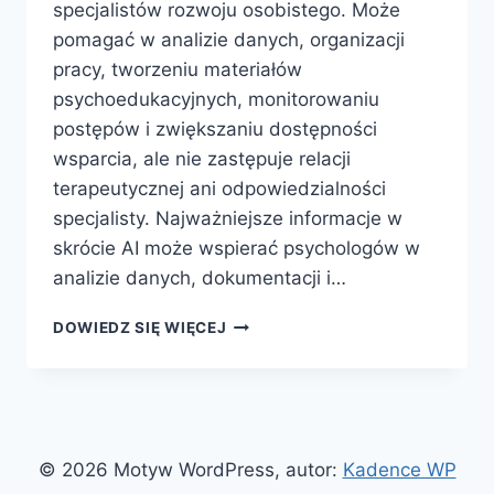
specjalistów rozwoju osobistego. Może
pomagać w analizie danych, organizacji
pracy, tworzeniu materiałów
psychoedukacyjnych, monitorowaniu
postępów i zwiększaniu dostępności
wsparcia, ale nie zastępuje relacji
terapeutycznej ani odpowiedzialności
specjalisty. Najważniejsze informacje w
skrócie AI może wspierać psychologów w
analizie danych, dokumentacji i…
SZTUCZNA
DOWIEDZ SIĘ WIĘCEJ
INTELIGENCJA
DLA
PSYCHOLOGÓW
–
SZANSA
CZY
© 2026 Motyw WordPress, autor:
Kadence WP
ZAGROŻENIE?