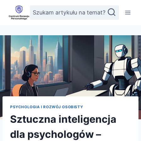
Przejdź
Szukam artykułu na temat?
do
treści
PSYCHOLOGIA I ROZWÓJ OSOBISTY
Sztuczna inteligencja
dla psychologów –