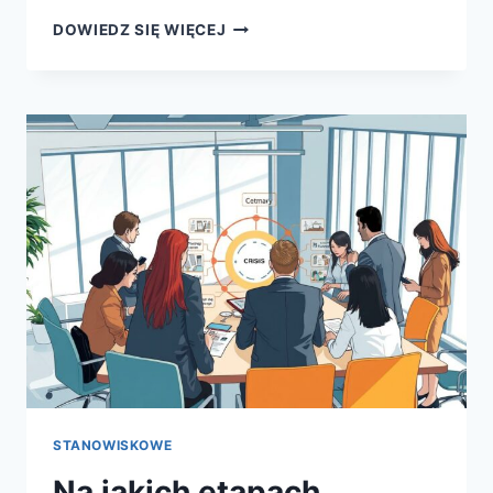
CO
DOWIEDZ SIĘ WIĘCEJ
TO
JEST
ZARZĄDZANIE
KRYZYSOWE
–
DEFINICJA,
ETAPY
I
PRZYKŁADY
STANOWISKOWE
Na jakich etapach