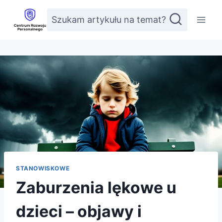
Przejdź
Szukam artykułu na temat?
do
treści
STANOWISKOWE
Zaburzenia lękowe u
dzieci – objawy i