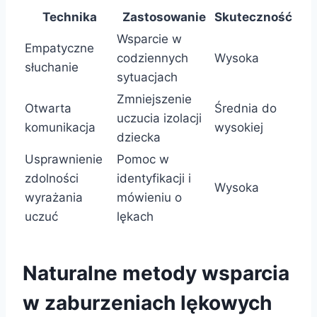
Technika
Zastosowanie
Skuteczność
Wsparcie w
Empatyczne
codziennych
Wysoka
słuchanie
sytuacjach
Zmniejszenie
Otwarta
Średnia do
uczucia izolacji
komunikacja
wysokiej
dziecka
Usprawnienie
Pomoc w
zdolności
identyfikacji i
Wysoka
wyrażania
mówieniu o
uczuć
lękach
Naturalne metody wsparcia
w zaburzeniach lękowych