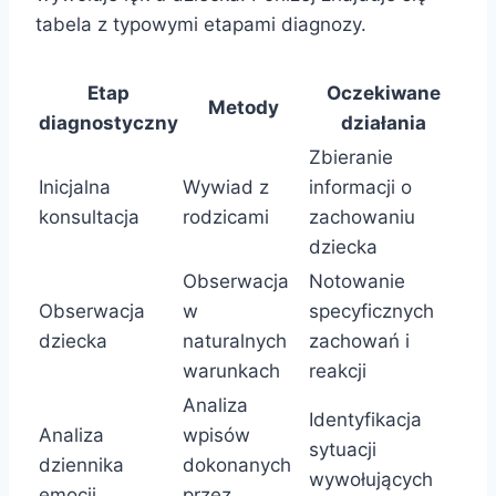
tabela z typowymi etapami diagnozy.
Etap
Oczekiwane
Metody
diagnostyczny
działania
Zbieranie
Inicjalna
Wywiad z
informacji o
konsultacja
rodzicami
zachowaniu
dziecka
Obserwacja
Notowanie
Obserwacja
w
specyficznych
dziecka
naturalnych
zachowań i
warunkach
reakcji
Analiza
Identyfikacja
Analiza
wpisów
sytuacji
dziennika
dokonanych
wywołujących
emocji
przez