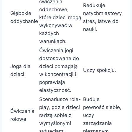
ćwiczenia
Redukuje
oddechowe,
Głębokie
natychmiastowy
które dzieci mogą
oddychanie
stres, łatwe do
wykonywać w
nauki.
każdych
warunkach.
Ćwiczenia jogi
dostosowane do
Joga dla
dzieci pomagają
Uczy spokoju.
dzieci
w koncentracji i
poprawiają
elastyczność.
Scenariusze role-
Buduje
play, gdzie dzieci
pewność siebie,
Ćwiczenia
radzą sobie z
uczy
rolowe
wymyślonymi
zarządzania
sytuacjami.
nieznanym.