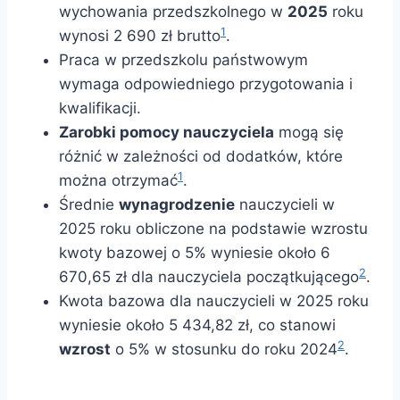
wychowania przedszkolnego w
2025
roku
1
wynosi 2 690 zł brutto
.
Praca w przedszkolu państwowym
wymaga odpowiedniego przygotowania i
kwalifikacji.
Zarobki pomocy nauczyciela
mogą się
różnić w zależności od dodatków, które
1
można otrzymać
.
Średnie
wynagrodzenie
nauczycieli w
2025 roku obliczone na podstawie wzrostu
kwoty bazowej o 5% wyniesie około 6
2
670,65 zł dla nauczyciela początkującego
.
Kwota bazowa dla nauczycieli w 2025 roku
wyniesie około 5 434,82 zł, co stanowi
2
wzrost
o 5% w stosunku do roku 2024
.