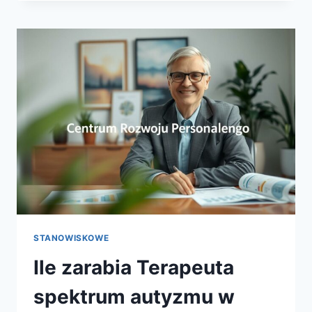
UMIEC
4
LATEK
–
KLUCZOWE
UMIEJĘTNOŚCI
DZIECKA
STANOWISKOWE
Ile zarabia Terapeuta
spektrum autyzmu w