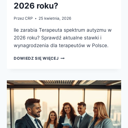
2026 roku?
Przez
CRP
25 kwietnia, 2026
Ile zarabia Terapeuta spektrum autyzmu w
2026 roku? Sprawdź aktualne stawki i
wynagrodzenia dla terapeutów w Polsce.
ILE
DOWIEDZ SIĘ WIĘCEJ
ZARABIA
TERAPEUTA
SPEKTRUM
AUTYZMU
W
2026
ROKU?