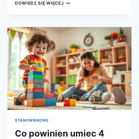
CO
DOWIEDZ SIĘ WIĘCEJ
POWINIEN
UMIEĆ
7
LATEK
–
KLUCZOWE
UMIEJĘTNOŚCI
DZIECKA
STANOWISKOWE
Co powinien umiec 4