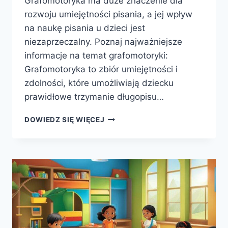
Grafomotoryka ma duże znaczenie dla
rozwoju umiejętności pisania, a jej wpływ
na naukę pisania u dzieci jest
niezaprzeczalny. Poznaj najważniejsze
informacje na temat grafomotoryki:
Grafomotoryka to zbiór umiejętności i
zdolności, które umożliwiają dziecku
prawidłowe trzymanie długopisu…
GRAFOMOTORYKA
DOWIEDZ SIĘ WIĘCEJ
–
CO
TO
JEST?