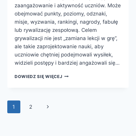
zaangażowanie i aktywność uczniów. Może
obejmować punkty, poziomy, odznaki,
misje, wyzwania, rankingi, nagrody, fabułę
lub rywalizację zespołową. Celem
grywalizacji nie jest „zamiana lekcji w grę”,
ale takie zaprojektowanie nauki, aby
uczniowie chętniej podejmowali wysiłek,
widzieli postępy i bardziej angażowali się…
GRYWALIZACJA
DOWIEDZ SIĘ WIĘCEJ
W
EDUKACJI:
KLUCZ
DO
Nawigacja
Następna
1
2
SKUTECZNEJ
NAUKI
strony
strona