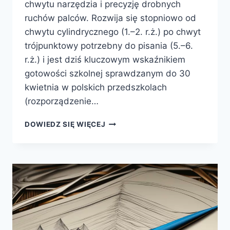
chwytu narzędzia i precyzję drobnych
ruchów palców. Rozwija się stopniowo od
chwytu cylindrycznego (1.–2. r.ż.) po chwyt
trójpunktowy potrzebny do pisania (5.–6.
r.ż.) i jest dziś kluczowym wskaźnikiem
gotowości szkolnej sprawdzanym do 30
kwietnia w polskich przedszkolach
(rozporządzenie…
GRAFOMOTORYKA
DOWIEDZ SIĘ WIĘCEJ
DZIECKA
–
ETAPY
ROZWOJU,
ĆWICZENIA
I
DIAGNOZA
W
2026
R.