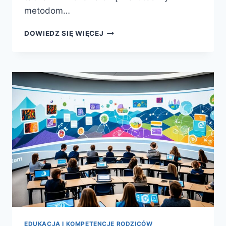
metodom…
JAK
DOWIEDZ SIĘ WIĘCEJ
NAUCZYĆ
DZIECKO
TABLICZKI
MNOŻENIA
–
METODY
NAUCZANIA
EDUKACJA I KOMPETENCJE RODZICÓW