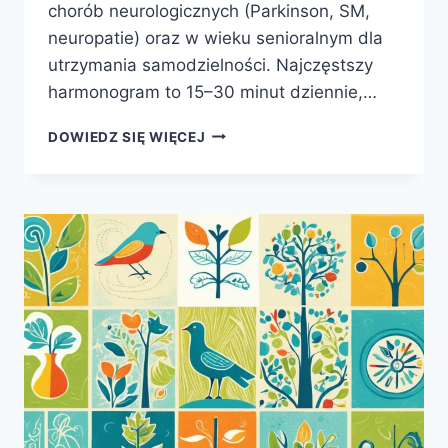
chorób neurologicznych (Parkinson, SM,
neuropatie) oraz w wieku senioralnym dla
utrzymania samodzielności. Najczęstszy
harmonogram to 15–30 minut dziennie,…
JAK
DOWIEDZ SIĘ WIĘCEJ
ĆWICZYĆ
ZDOLNOŚCI
MANUALNE
U
DOROSŁYCH
–
TERAPIA
RĘKI,
ĆWICZENIA,
REHABILITACJA
W
2026
R.