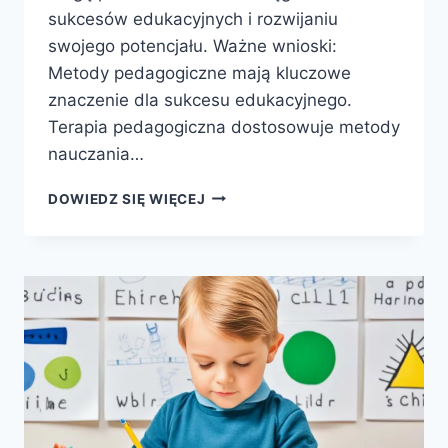
sukcesów edukacyjnych i rozwijaniu
swojego potencjału. Ważne wnioski:
Metody pedagogiczne mają kluczowe
znaczenie dla sukcesu edukacyjnego.
Terapia pedagogiczna dostosowuje metody
nauczania…
METODY
DOWIEDZ SIĘ WIĘCEJ
PEDAGOGICZNE
–
KLUCZ
DO
SUKCESU
EDUKACYJNEGO