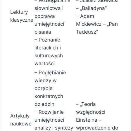
– Wzbogacanie
– Juliusz Słowacki
słownictwa i
– „Balladyna”
Lektury
poprawa
– Adam
klasyczne
umiejętności
Mickiewicz – „Pan
pisania
Tadeusz”
– Poznanie
literackich i
kulturowych
wartości
– Pogłębianie
wiedzy w
obrębie
konkretnych
dziedzin
– „Teoria
– Rozwijanie
względności
Artykuły
umiejętności
Einsteina –
naukowe
analizy i syntezy
wprowadzenie do