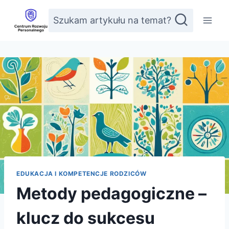
Przejdź
Szukam artykułu na temat?
do
treści
EDUKACJA I KOMPETENCJE RODZICÓW
Metody pedagogiczne –
klucz do sukcesu