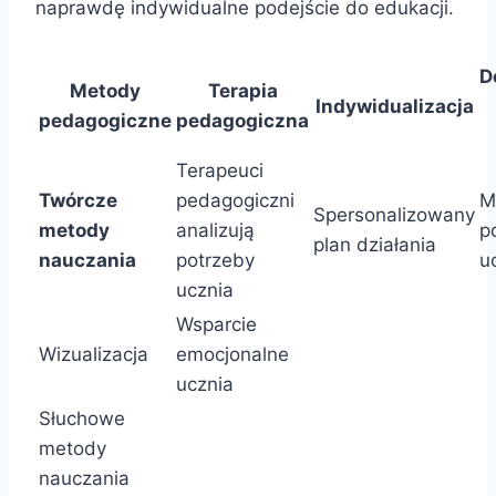
naprawdę indywidualne podejście do edukacji.
D
Metody
Terapia
Indywidualizacja
pedagogiczne
pedagogiczna
Terapeuci
Twórcze
pedagogiczni
M
Spersonalizowany
metody
analizują
p
plan działania
nauczania
potrzeby
u
ucznia
Wsparcie
Wizualizacja
emocjonalne
ucznia
Słuchowe
metody
nauczania