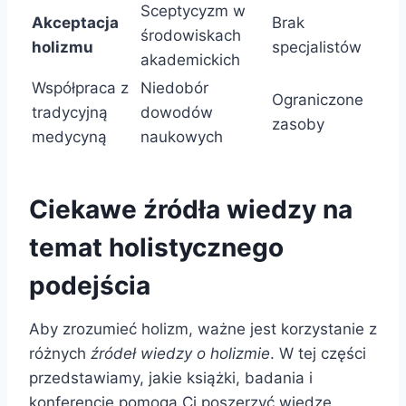
Sceptycyzm w
Akceptacja
Brak
środowiskach
holizmu
specjalistów
akademickich
Współpraca z
Niedobór
Ograniczone
tradycyjną
dowodów
zasoby
medycyną
naukowych
Ciekawe źródła wiedzy na
temat holistycznego
podejścia
Aby zrozumieć holizm, ważne jest korzystanie z
różnych
źródeł wiedzy o holizmie
. W tej części
przedstawiamy, jakie książki, badania i
konferencje pomogą Ci poszerzyć wiedzę.