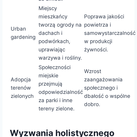
Miejscy
mieszkańcy
Poprawa jakości
tworzą ogrody na
powietrza i
Urban
dachach i
samowystarczalność
gardening
podwórkach,
w produkcji
uprawiając
żywności.
warzywa i rośliny.
Społeczności
Wzrost
miejskie
Adopcja
zaangażowania
przejmują
terenów
społecznego i
odpowiedzialność
zielonych
dbałość o wspólne
za parki i inne
dobro.
tereny zielone.
Wyzwania holistycznego