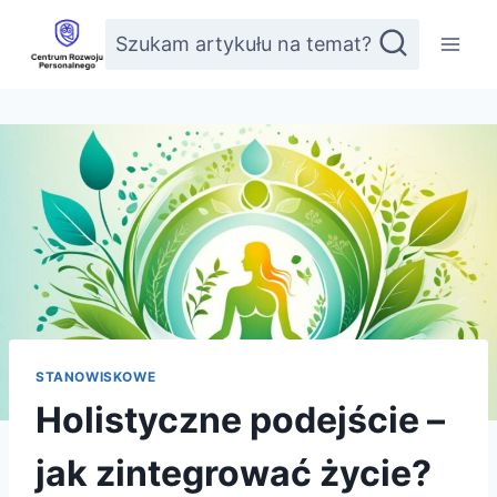
Przejdź
Szukam artykułu na temat?
do
treści
STANOWISKOWE
Holistyczne podejście –
jak zintegrować życie?