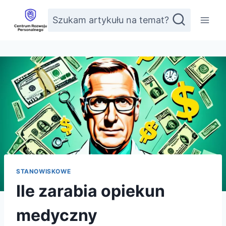
Przejdź
Szukam artykułu na temat?
do
treści
STANOWISKOWE
Ile zarabia opiekun
medyczny