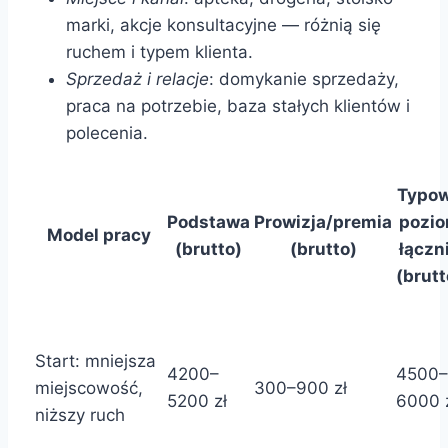
marki, akcje konsultacyjne — różnią się
ruchem i typem klienta.
Sprzedaż i relacje
: domykanie sprzedaży,
praca na potrzebie, baza stałych klientów i
polecenia.
Typo
Podstawa
Prowizja/premia
pozi
Model pracy
(brutto)
(brutto)
łączn
(brutt
Start: mniejsza
4200–
4500–
miejscowość,
300–900 zł
5200 zł
6000 
niższy ruch