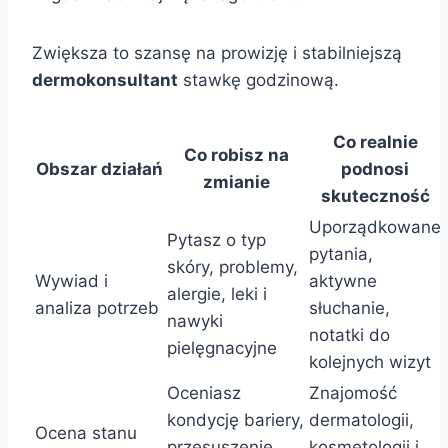
Zwiększa to szansę na prowizję i stabilniejszą
dermokonsultant
stawkę godzinową.
Co realnie
Co robisz na
Obszar działań
podnosi
zmianie
skuteczność
Uporządkowane
Pytasz o typ
pytania,
skóry, problemy,
Wywiad i
aktywne
alergie, leki i
analiza potrzeb
słuchanie,
nawyki
notatki do
pielęgnacyjne
kolejnych wizyt
Oceniasz
Znajomość
kondycję bariery,
dermatologii,
Ocena stanu
przesuszenie,
kosmetologii i