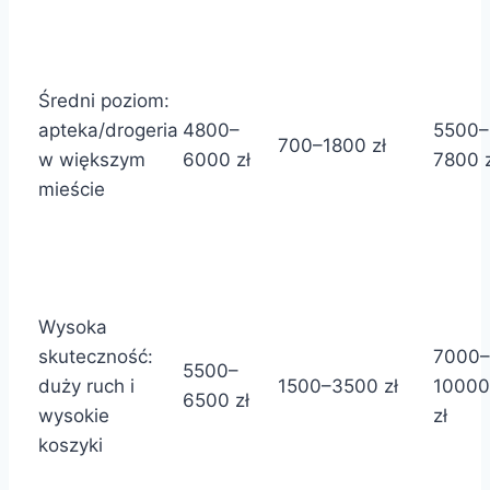
Średni poziom:
apteka/drogeria
4800–
5500–
700–1800 zł
w większym
6000 zł
7800 z
mieście
Wysoka
skuteczność:
7000–
5500–
duży ruch i
1500–3500 zł
10000
6500 zł
wysokie
zł
koszyki