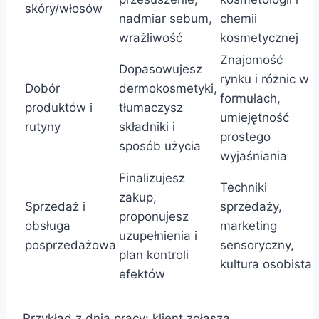
skóry/włosów
nadmiar sebum,
chemii
wrażliwość
kosmetycznej
Znajomość
Dopasowujesz
rynku i różnic w
Dobór
dermokosmetyki,
formułach,
produktów i
tłumaczysz
umiejętność
rutyny
składniki i
prostego
sposób użycia
wyjaśniania
Finalizujesz
Techniki
zakup,
Sprzedaż i
sprzedaży,
proponujesz
obsługa
marketing
uzupełnienia i
posprzedażowa
sensoryczny,
plan kontroli
kultura osobista
efektów
Przykład z dnia pracy: klient zgłasza