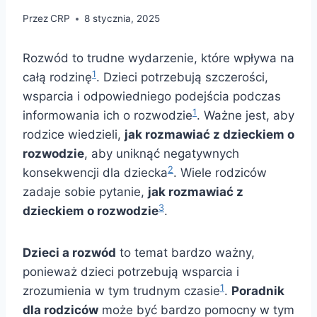
Przez
CRP
8 stycznia, 2025
Rozwód to trudne wydarzenie, które wpływa na
1
całą rodzinę
. Dzieci potrzebują szczerości,
wsparcia i odpowiedniego podejścia podczas
1
informowania ich o rozwodzie
. Ważne jest, aby
rodzice wiedzieli,
jak rozmawiać z dzieckiem o
rozwodzie
, aby uniknąć negatywnych
2
konsekwencji dla dziecka
. Wiele rodziców
zadaje sobie pytanie,
jak rozmawiać z
3
dzieckiem o rozwodzie
.
Dzieci a rozwód
to temat bardzo ważny,
ponieważ dzieci potrzebują wsparcia i
1
zrozumienia w tym trudnym czasie
.
Poradnik
dla rodziców
może być bardzo pomocny w tym