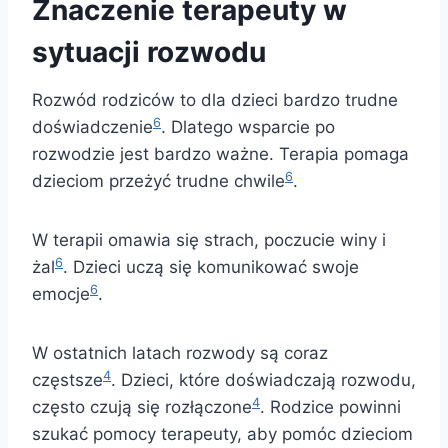
Znaczenie terapeuty w
sytuacji rozwodu
Rozwód rodziców to dla dzieci bardzo trudne
6
doświadczenie
. Dlatego wsparcie po
rozwodzie jest bardzo ważne. Terapia pomaga
6
dzieciom przeżyć trudne chwile
.
W terapii omawia się strach, poczucie winy i
6
żal
. Dzieci uczą się komunikować swoje
6
emocje
.
W ostatnich latach rozwody są coraz
4
częstsze
. Dzieci, które doświadczają rozwodu,
4
często czują się rozłączone
. Rodzice powinni
szukać pomocy terapeuty, aby pomóc dzieciom