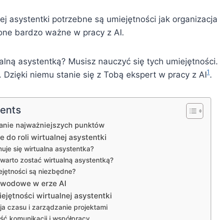
ej asystentki potrzebne są umiejętności jak organizacja
one bardzo ważne w pracy z AI.
alną asystentką? Musisz nauczyć się tych umiejętności
1
Dzięki niemu stanie się z Tobą ekspert w pracy z AI
.
tents
nie najważniejszych punktów
do roli wirtualnej asystentki
je się wirtualna asystentka?
warto zostać wirtualną asystentką?
ejętności są niezbędne?
awodowe w erze AI
jętności wirtualnej asystentki
ja czasu i zarządzanie projektami
ść komunikacji i współpracy