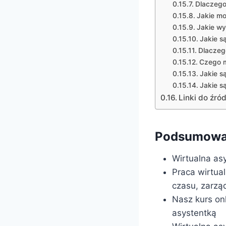
Dlaczego
Jakie mo
Jakie wy
Jakie s
Dlaczeg
Czego m
Jakie s
Jakie s
Linki do źród
Podsumowan
Wirtualna as
Praca wirtua
czasu, zarzą
Nasz kurs onl
asystentką