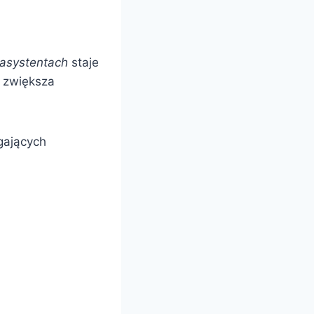
asystentach
staje
i zwiększa
gających