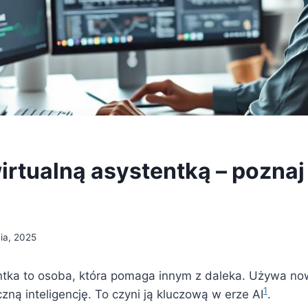
irtualną asystentką – poznaj
ia, 2025
ntka to osoba, która pomaga innym z daleka. Używa n
1
czną inteligencję. To czyni ją kluczową w erze AI
.