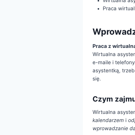
Wirtualna as
Praca wirtua
Wprowadze
Praca z wirtualn
Wirtualna asyste
e-maile i telefo
asystentką, trze
się.
Czym zajmuj
Wirtualna asyste
kalendarzem
i
od
wprowadzanie d