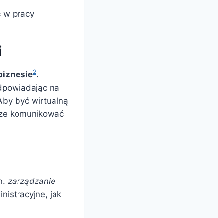
ć w pracy
i
2
biznesie
.
odpowiadając na
Aby być wirtualną
brze komunikować
n.
zarządzanie
nistracyjne, jak