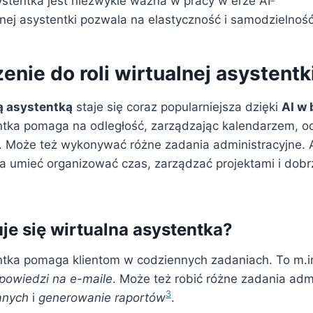
ystentka jest niezwykle ważna w pracy w erze AI
lnej asystentki pozwala na elastyczność i samodzielnoś
nie do roli wirtualnej asystentk
ą asystentką
staje się coraz popularniejsza dzięki
AI w 
ntka pomaga na odległość, zarządzając kalendarzem, 
ny. Może też wykonywać różne zadania administracyjne. 
ba umieć organizować czas, zarządzać projektami i do
e się wirtualna asystentka?
ntka pomaga klientom w codziennych zadaniach. To m.i
powiedzi na e-maile
. Może też robić różne zadania admi
3
anych
i
generowanie raportów
.