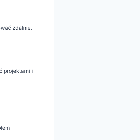
ować zdalnie.
 projektami i
ołem