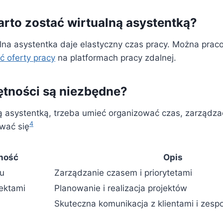
rto zostać wirtualną asystentką?
alna asystentka daje elastyczny czas pracy. Można prac
ć oferty pracy
na platformach pracy zdalnej.
ętności są niezbędne?
ą asystentką, trzeba umieć organizować czas, zarządzać
4
wać się
ność
Opis
su
Zarządzanie czasem i priorytetami
ektami
Planowanie i realizacja projektów
Skuteczna komunikacja z klientami i zesp