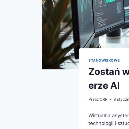
STANOWISKOWE
Zostań w
erze AI
Przez
CRP
8 styczn
Wirtualna asyste
technologii i sztu