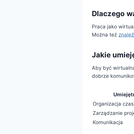
Dlaczego wa
Praca jako wirtu
Można też
znaleź
Jakie umiej
Aby być wirtualn
dobrze komuniko
Umiejęt
Organizacja cza
Zarządzanie proj
Komunikacja