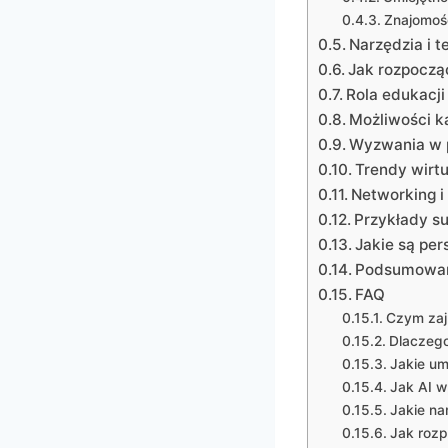
Znajomoś
Narzędzia i t
Jak rozpocząć
Rola edukacji
Możliwości ka
Wyzwania w p
Trendy wirt
Networking i
Przykłady s
Jakie są pe
Podsumowa
FAQ
Czym zajm
Dlaczego
Jakie um
Jak AI w
Jakie na
Jak rozp