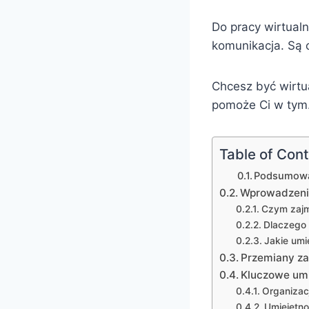
Do pracy wirtualn
komunikacja. Są 
Chcesz być wirtu
pomoże Ci w tym. 
Table of Con
Podsumowa
Wprowadzenie 
Czym zajmu
Dlaczego 
Jakie umi
Przemiany z
Kluczowe umie
Organizac
Umiejętno