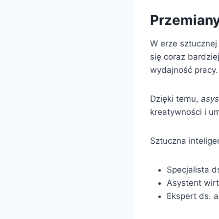
Przemiany
W erze sztucznej 
się coraz bardzi
wydajność pracy.
Dzięki temu,
asys
kreatywności i um
Sztuczna intelig
Specjalista ds
Asystent wir
Ekspert ds. 