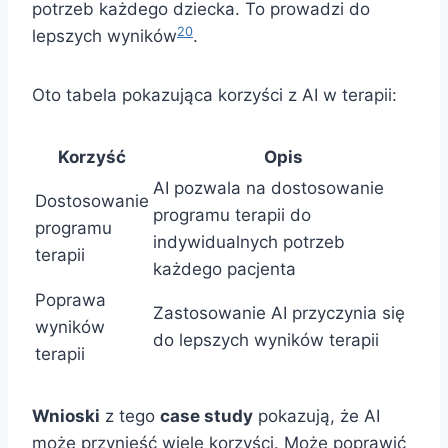
potrzeb każdego dziecka. To prowadzi do
20
lepszych wyników
.
Oto tabela pokazująca korzyści z AI w terapii:
Korzyść
Opis
AI pozwala na dostosowanie
Dostosowanie
programu terapii do
programu
indywidualnych potrzeb
terapii
każdego pacjenta
Poprawa
Zastosowanie AI przyczynia się
wyników
do lepszych wyników terapii
terapii
Wnioski
z tego
case study
pokazują, że AI
może przynieść wiele korzyści. Może poprawić