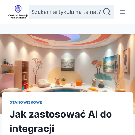
Przejdź
Szukam artykułu na temat?
do
treści
STANOWISKOWE
Jak zastosować AI do
integracji