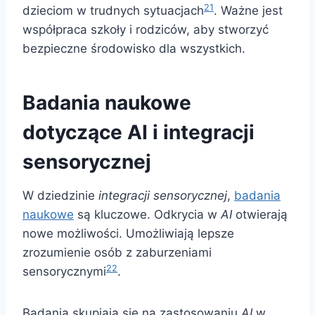
21
dzieciom w trudnych sytuacjach
. Ważne jest
współpraca szkoły i rodziców, aby stworzyć
bezpieczne środowisko dla wszystkich.
Badania naukowe
dotyczące AI i integracji
sensorycznej
W dziedzinie
integracji sensorycznej
,
badania
naukowe
są kluczowe. Odkrycia w
AI
otwierają
nowe możliwości. Umożliwiają lepsze
zrozumienie osób z zaburzeniami
22
sensorycznymi
.
Badania skupiają się na zastosowaniu
AI
w