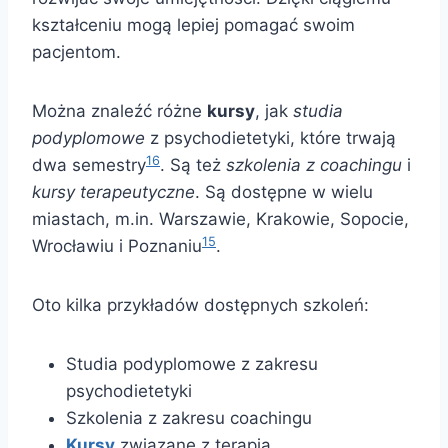
kształceniu mogą lepiej pomagać swoim
pacjentom.
Można znaleźć różne
kursy
, jak
studia
podyplomowe
z psychodietetyki, które trwają
16
dwa semestry
. Są też
szkolenia z coachingu
i
kursy terapeutyczne
. Są dostępne w wielu
miastach, m.in. Warszawie, Krakowie, Sopocie,
15
Wrocławiu i Poznaniu
.
Oto kilka przykładów dostępnych szkoleń:
Studia podyplomowe z zakresu
psychodietetyki
Szkolenia z zakresu coachingu
Kursy
związane z terapią