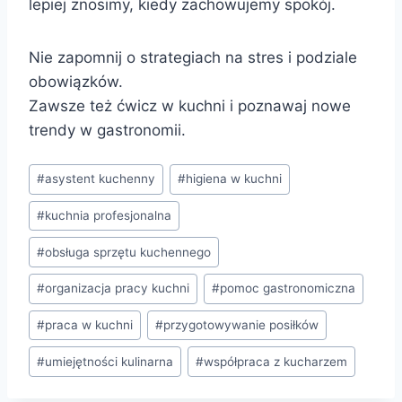
lepiej znosimy, kiedy zachowujemy spokój.
Nie zapomnij o strategiach na stres i podziale
obowiązków.
Zawsze też ćwicz w kuchni i poznawaj nowe
trendy w gastronomii.
Tagi
#
asystent kuchenny
#
higiena w kuchni
wpisu:
#
kuchnia profesjonalna
#
obsługa sprzętu kuchennego
#
organizacja pracy kuchni
#
pomoc gastronomiczna
#
praca w kuchni
#
przygotowywanie posiłków
#
umiejętności kulinarna
#
współpraca z kucharzem