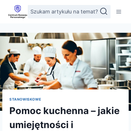
Przejdź
Szukam artykułu na temat?
do
treści
STANOWISKOWE
Pomoc kuchenna – jakie
umiejętności i