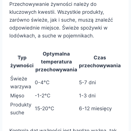
Przechowywanie żywności należy do
kluczowych kwestii. Wszystkie produkty,
zarówno świeże, jak i suche, muszą znaleźć
odpowiednie miejsce. Świeże spożywki w
lodówkach, a suche w pojemnikach.
Optymalna
Typ
Czas
temperatura
żywności
przechowywania
przechowywania
Świeże
0-4°C
5-7 dni
warzywa
Mięso
-1-2°C
1-3 dni
Produkty
15-20°C
6-12 miesięcy
suche
Kontrola dat ważności jest bardzo ważna, tak