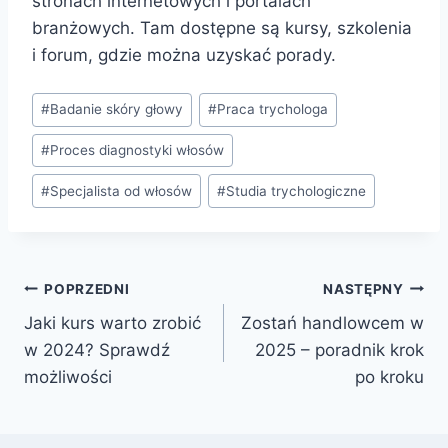
stronach internetowych i portalach
branżowych. Tam dostępne są kursy, szkolenia
i forum, gdzie można uzyskać porady.
Tagi
#
Badanie skóry głowy
#
Praca trychologa
wpisu:
#
Proces diagnostyki włosów
#
Specjalista od włosów
#
Studia trychologiczne
Nawigacja
POPRZEDNI
NASTĘPNY
Jaki kurs warto zrobić
Zostań handlowcem w
wpisu
w 2024? Sprawdź
2025 – poradnik krok
możliwości
po kroku