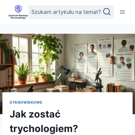
Przejdź
Szukam artykułu na temat?
do
treści
STANOWISKOWE
Jak zostać
trychologiem?