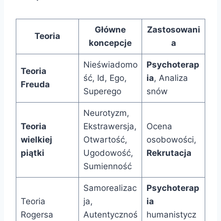
Główne
Zastosowani
Teoria
koncepcje
a
Nieświadomo
Psychoterap
Teoria
ść, Id, Ego,
ia
, Analiza
Freuda
Superego
snów
Neurotyzm,
Teoria
Ekstrawersja,
Ocena
wielkiej
Otwartość,
osobowości,
piątki
Ugodowość,
Rekrutacja
Sumienność
Samorealizac
Psychoterap
Teoria
ja,
ia
Rogersa
Autentycznoś
humanistycz