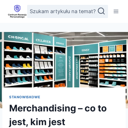
Przejdź
Szukam artykułu na temat?
do
treści
STANOWISKOWE
Merchandising – co to
jest, kim jest