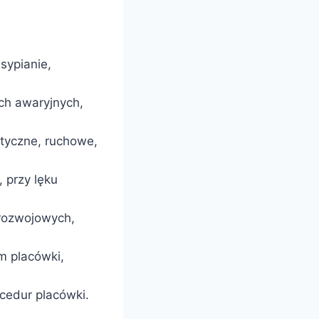
sypianie,
ch awaryjnych,
styczne, ruchowe,
 przy lęku
rozwojowych,
m placówki,
cedur placówki.