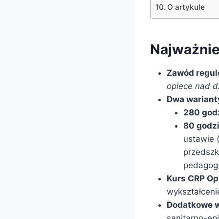
O artykule
Najważnie
Zawód regul
opiece nad d
Dwa warianty
280 god
80 godz
ustawie 
przedszk
pedagog
Kurs CRP
Op
wykształcen
Dodatkowe w
sanitarno-ep