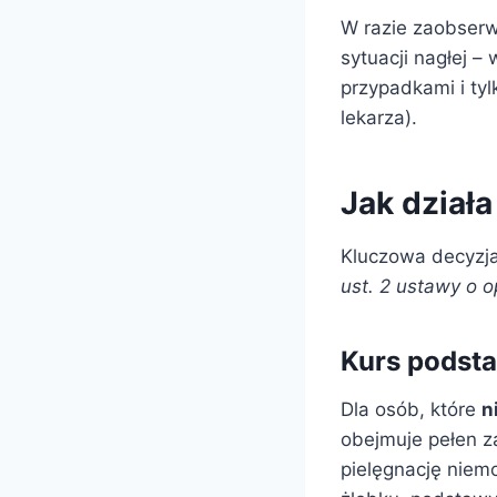
W razie zaobser
sytuacji nagłej 
przypadkami i ty
lekarza).
Jak działa
Kluczowa decyzja
ust. 2 ustawy o o
Kurs podst
Dla osób, które
n
obejmuje pełen z
pielęgnację niem