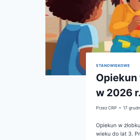
STANOWISKOWE
Opiekun w
w 2026 r
Przez
CRP
17 grud
Opiekun w żłobku
wieku do lat 3. P