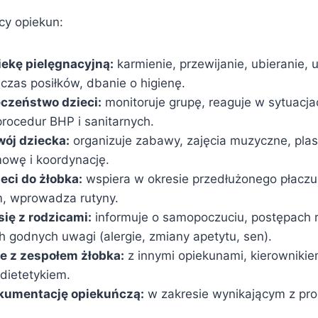
cy opiekun:
ekę pielęgnacyjną:
karmienie, przewijanie, ubieranie, u
czas posiłków, dbanie o higienę.
eczeństwo dzieci:
monitoruje grupę, reaguje w sytuacja
procedur BHP i sanitarnych.
ój dziecka:
organizuje zabawy, zajęcia muzyczne, pla
mowę i koordynację.
eci do żłobka:
wspiera w okresie przedłużonego płaczu,
, wprowadza rutyny.
ię z rodzicami:
informuje o samopoczuciu, postępach 
 godnych uwagi (alergie, zmiany apetytu, sen).
e z zespołem żłobka:
z innymi opiekunami, kierownikie
 dietetykiem.
kumentację opiekuńczą:
w zakresie wynikającym z pro