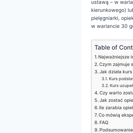
ustawą – w wari
kierunkowego) lu
pielęgniarki, op
w wariancie 30 go
Table of Con
Najważniejsze i
Czym zajmuje s
Jak działa kurs
Kurs podst
Kurs uzupeł
Czy warto zos
Jak zostać opi
Ile zarabia op
Co mówią eksp
FAQ
Podsumowani