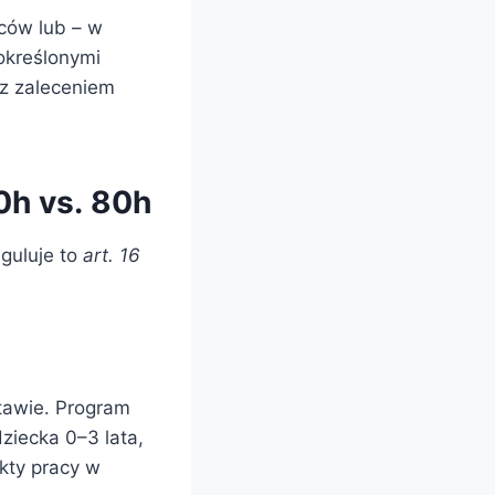
ców lub – w
określonymi
 z zaleceniem
80h vs. 80h
guluje to
art. 16
awie. Program
ziecka 0–3 lata,
kty pracy w