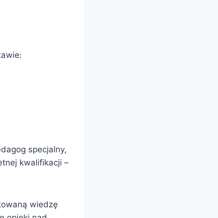
awie:
dagog specjalny,
ej kwalifikacji –
ntowaną wiedzę
e opieki nad