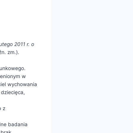
utego 2011 r. o
n. zm.).
runkowego.
ienionym w
ciel wychowania
dziecięca,
b z
lne badania
 brak