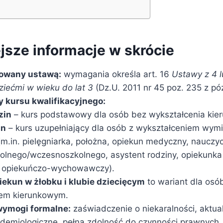
jsze informacje w skrócie
owany ustawą:
wymagania określa art. 16
Ustawy z 4 l
ziećmi w wieku do lat 3
(Dz.U. 2011 nr 45 poz. 235 z póź
 kursu kwalifikacyjnego:
zin
– kurs podstawowy dla osób bez wykształcenia kie
in
– kurs uzupełniający dla osób z wykształceniem wym
(m.in. pielęgniarka, położna, opiekun medyczny, nauczy
olnego/wczesnoszkolnego, asystent rodziny, opiekunka 
 opiekuńczo-wychowawczy).
iekun w żłobku i klubie dziecięcym
to wariant dla osó
iem kierunkowym.
ymogi formalne:
zaświadczenie o niekaralności, aktua
idemiologiczne, pełna zdolność do czynności prawnych,