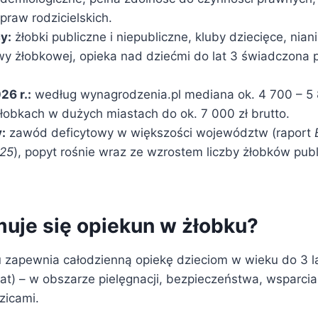
praw rodzicielskich.
y:
żłobki publiczne i niepubliczne, kluby dziecięce, nia
y żłobkowej, opieka nad dziećmi do lat 3 świadczona 
26 r.:
według wynagrodzenia.pl mediana ok. 4 700 – 5 8
łobkach w dużych miastach do ok. 7 000 zł brutto.
:
zawód deficytowy w większości województw (raport
25
), popyt rośnie wraz ze wzrostem liczby żłobków publ
uje się opiekun w żłobku?
 zapewnia całodzienną opiekę dzieciom w wieku do 3 la
at) – w obszarze pielęgnacji, bezpieczeństwa, wsparcia
zicami.