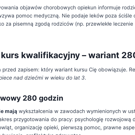
wowania objawów chorobowych opiekun informuje rodzi
– wzywa pomoc medyczną. Nie podaje leków poza ściśle 
lko za pisemną zgodą rodziców (np. przewlekłe leczenie
 kurs kwalifikacyjny – wariant 2
 przed zapisem: który wariant kursu Cię obowiązuje. Re
piece nad dziećmi w wieku do lat 3
.
awowy 280 godzin
ie mają
wykształcenia w zawodach wymienionych w ust
akres przygotowania do pracy: psychologię rozwojową d
owląt, organizację opieki, pierwszą pomoc, prawne aspe