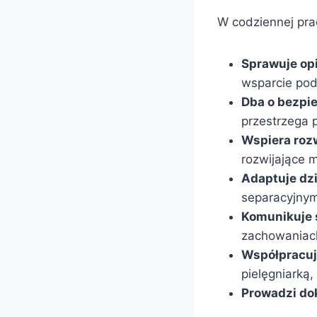
W codziennej pra
Sprawuje opi
wsparcie pod
Dba o bezpi
przestrzega 
Wspiera rozw
rozwijające 
Adaptuje dzi
separacyjnym
Komunikuje s
zachowaniach
Współpracuj
pielęgniarką,
Prowadzi do