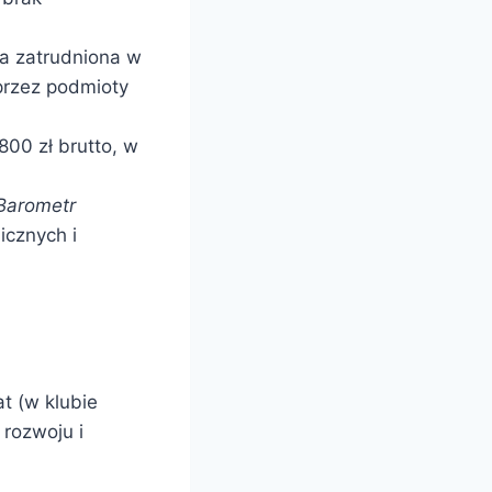
nia zatrudniona w
przez podmioty
00 zł brutto, w
Barometr
icznych i
t (w klubie
 rozwoju i