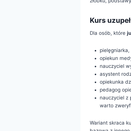
żłobku, podstawy
Kurs uzupeł
Dla osób, które
j
pielęgniarka,
opiekun medy
nauczyciel w
asystent rodz
opiekunka dz
pedagog opie
nauczyciel z
warto zweryf
Wariant skraca k
bazową z innego 