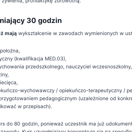
 żywienia, profilaktykę zdrowotną.
niający 30 godzin
uż mają
wykształcenie w zawodach wymienionych w ust
 położna,
czny (kwalifikacja MED.03),
ychowania przedszkolnego, nauczyciel wczesnoszkolny,
iny,
iecięca,
kuńczo-wychowawczy / opiekuńczo-terapeutyczny / pe
 przygotowaniem pedagogicznym (uzależnione od konkretn
ikować w przepisach).
urs do 80 godzin, ponieważ uczestnik ma już udokume
zawodu. Kurs uzupełniający koncentruje się na specyfic