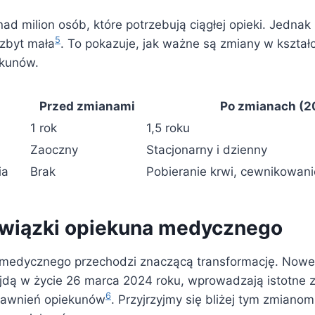
ad milion osób, które potrzebują ciągłej opieki. Jednak
5
zbyt mała
. To pokazuje, jak ważne są zmiany w kształc
ekunów.
Przed zmianami
Po zmianach (2
1 rok
1,5 roku
Zaoczny
Stacjonarny i dzienny
ia
Brak
Pobieranie krwi, cewnikowanie
wiązki opiekuna medycznego
medycznego przechodzi znaczącą transformację. Nowe 
jdą w życie 26 marca 2024 roku, wprowadzają istotne 
6
rawnień opiekunów
. Przyjrzyjmy się bliżej tym zmianom