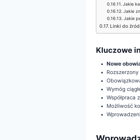
Jakie k
Jakie z
Jakie p
Linki do źród
Kluczowe i
Nowe obowi
Rozszerzony 
Obowiązkowa 
Wymóg ciągł
Współpraca z
Możliwość ko
Wprowadzenie
Wprowadze