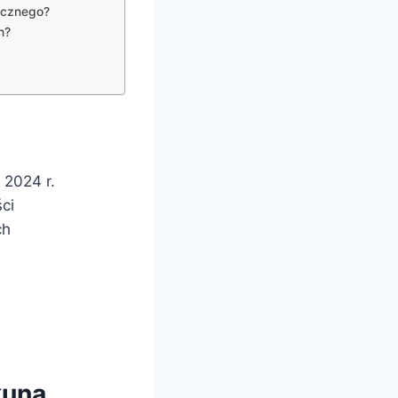
ycznego?
h?
2024 r.
ci
ch
kuna