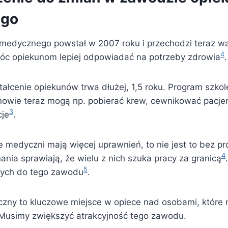
ego
medycznego powstał w 2007 roku i przechodzi teraz w
4
óc opiekunom lepiej odpowiadać na potrzeby zdrowia
.
ałcenie opiekunów trwa dłużej, 1,5 roku. Program szkole
nowie teraz mogą np. pobierać krew, cewnikować pacje
3
cje
.
 medyczni mają więcej uprawnień, to nie jest to bez p
4
nania sprawiają, że wielu z nich szuka pracy za granicą
5
dych do tego zawodu
.
zny to kluczowe miejsce w opiece nad osobami, które 
 Musimy zwiększyć atrakcyjność tego zawodu.