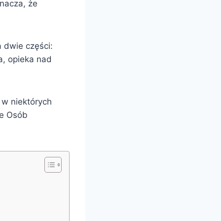
nacza, że
 dwie części:
a, opieka nad
 w niektórych
ze Osób