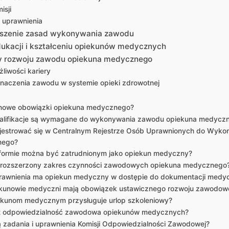
isji
i uprawnienia
uszenie zasad wykonywania zawodu
ukacji i kształceniu opiekunów medycznych
y rozwoju zawodu opiekuna medycznego
liwości kariery
naczenia zawodu w systemie opieki zdrowotnej
 nowe obowiązki opiekuna medycznego?
walifikacje są wymagane do wykonywania zawodu opiekuna medycz
ejestrować się w Centralnym Rejestrze Osób Uprawnionych do Wyk
nego?
 formie można być zatrudnionym jako opiekun medyczny?
st rozszerzony zakres czynności zawodowych opiekuna medycznego
rawnienia ma opiekun medyczny w dostępie do dokumentacji medyc
kunowie medyczni mają obowiązek ustawicznego rozwoju zawodo
ekunom medycznym przysługuje urlop szkoleniowy?
st odpowiedzialność zawodowa opiekunów medycznych?
ą zadania i uprawnienia Komisji Odpowiedzialności Zawodowej?