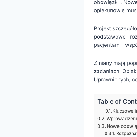
1
obowiązki
. Nowe
opiekunowie mus
Projekt szczegóło
podstawowe i ro
pacjentami i wsp
Zmiany mają popr
zadaniach. Opiek
Uprawnionych, co
Table of Con
Kluczowe i
Wprowadzeni
Nowe obowią
Rozpoznaw