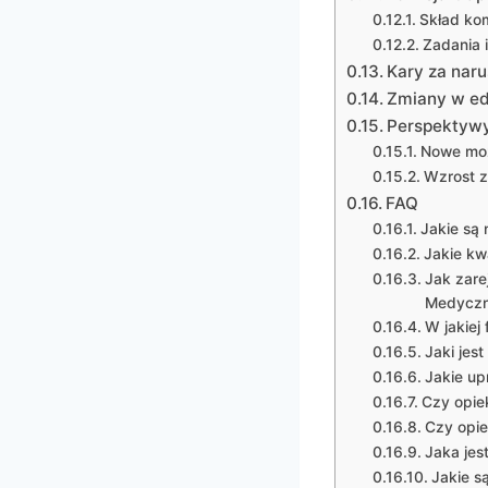
Skład kom
Zadania 
Kary za nar
Zmiany w ed
Perspektyw
Nowe moż
Wzrost z
FAQ
Jakie są
Jakie k
Jak zar
Medycz
W jakiej
Jaki je
Jakie up
Czy opie
Czy opi
Jaka je
Jakie s