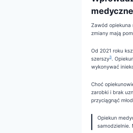
medyczn
Zawód opiekuna 
zmiany mają pom
Od 2021 roku kszt
3
szerszy
. Opieku
wykonywać iniek
Choć opiekunowie
zarobki i brak uz
przyciągnąć mło
Opiekun medyc
samodzielnie.