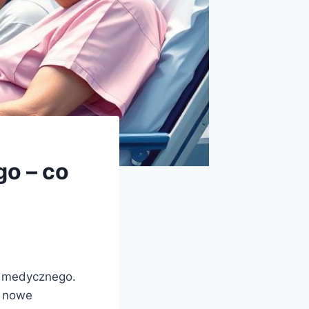
o – co
a medycznego.
a nowe