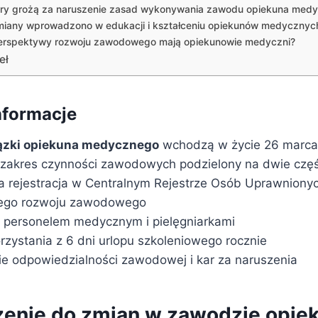
ary grożą za naruszenie zasad wykonywania zawodu opiekuna med
miany wprowadzono w edukacji i kształceniu opiekunów medycznyc
erspektywy rozwoju zawodowego mają opiekunowie medyczni?
eł
nformacje
ązki opiekuna medycznego
wchodzą w życie 26 marca 
zakres czynności zawodowych podzielony na dwie częś
rejestracja w Centralnym Rejestrze Osób Uprawniony
ego rozwoju zawodowego
 personelem medycznym i pielęgniarkami
rzystania z 6 dni urlopu szkoleniowego rocznie
 odpowiedzialności zawodowej i kar za naruszenia
nie do zmian w zawodzie opie