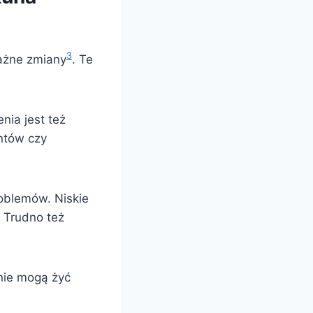
3
ażne zmiany
. Te
nia jest też
ntów czy
roblemów. Niskie
. Trudno też
nie mogą żyć