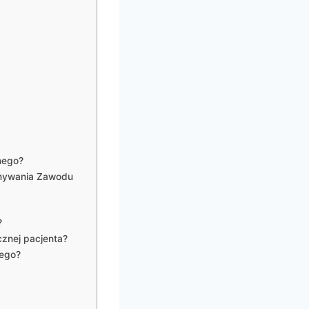
nego?
onywania Zawodu
?
znej pacjenta?
wego?