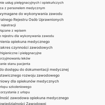
ie usług pielęgnacyjnych i opiekuńczych
ca z personelem medycznym
e wymagane do wykonywania zawodu
ralnego Rejestru Osób Uprawnionych
rejestracji
wiązane z wpisem
e rejestru dla wykonywania zawodu
nienia opiekuna medycznego
zakres czynności zawodowych
higieniczne i pielęgnacyjne
przyjmowaniu leków
anie stanu pacjenta
do dostępu do dokumentacji medycznej
stawicznego rozwoju zawodowego
eniowy dla opiekunów medycznych
rlopu szkoleniowego
orzystania z urlopu
lność zawodowa opiekuna medycznego
owiedzialności Zawodowej