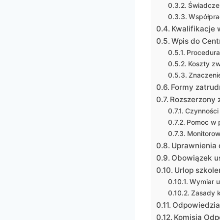
Świadczen
Współpra
Kwalifikacj
Wpis do Cent
Procedura 
Koszty z
Znaczeni
Formy zatrud
Rozszerzony 
Czynności 
Pomoc w 
Monitorow
Uprawnienia 
Obowiązek u
Urlop szkol
Wymiar u
Zasady k
Odpowiedzia
Komisja Odp