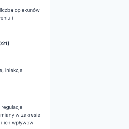
 liczba opiekunów
eniu i
021)
, iniekcje
regulacje
zmiany w zakresie
 i ich wpływowi