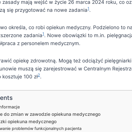
 zasady mają wejść w życie 26 marca 2024 roku, co oz
1
zą się przygotować na nowe zadania
.
wo określa, co robi opiekun medyczny. Podzielono to na
1
zszerzone zadania
. Nowe obowiązki to m.in. pielęgnacj
ółpraca z personelem medycznym.
awić opiekę zdrowotną. Mogą też odciążyć pielęgniarki
unowie muszą się zarejestrować w Centralnym Rejestr
2
 kosztuje 100 zł
.
tents
nformacje
e do zmian w zawodzie opiekuna medycznego
zki opiekuna medycznego
anie problemów funkcjonalnych pacjenta