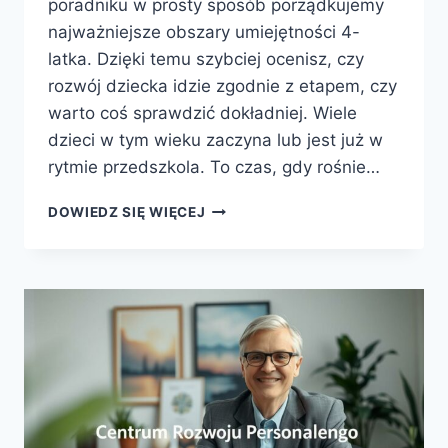
poradniku w prosty sposób porządkujemy
najważniejsze obszary umiejętności 4-
latka. Dzięki temu szybciej ocenisz, czy
rozwój dziecka idzie zgodnie z etapem, czy
warto coś sprawdzić dokładniej. Wiele
dzieci w tym wieku zaczyna lub jest już w
rytmie przedszkola. To czas, gdy rośnie…
CO
DOWIEDZ SIĘ WIĘCEJ
POWINIEN
UMIEC
4
LATEK
–
KLUCZOWE
UMIEJĘTNOŚCI
DZIECKA