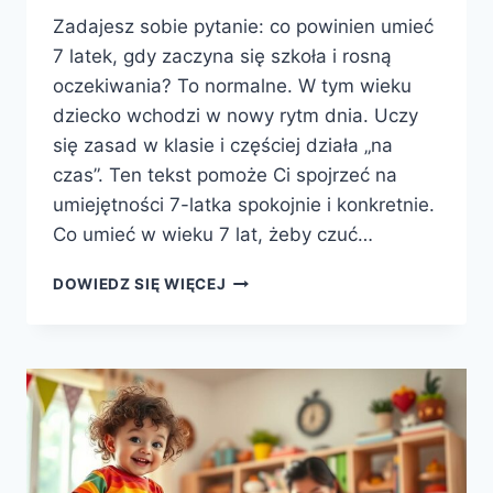
Zadajesz sobie pytanie: co powinien umieć
7 latek, gdy zaczyna się szkoła i rosną
oczekiwania? To normalne. W tym wieku
dziecko wchodzi w nowy rytm dnia. Uczy
się zasad w klasie i częściej działa „na
czas”. Ten tekst pomoże Ci spojrzeć na
umiejętności 7-latka spokojnie i konkretnie.
Co umieć w wieku 7 lat, żeby czuć…
CO
DOWIEDZ SIĘ WIĘCEJ
POWINIEN
UMIEĆ
7
LATEK
–
KLUCZOWE
UMIEJĘTNOŚCI
DZIECKA