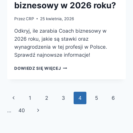
biznesowy w 2026 roku?
Przez
CRP
25 kwietnia, 2026
Odkryj, ile zarabia Coach biznesowy w
2026 roku, jakie są stawki oraz
wynagrodzenia w tej profesji w Polsce.
Sprawdź najnowsze informacje!
ILE
DOWIEDZ SIĘ WIĘCEJ
ZARABIA
COACH
BIZNESOWY
W
Nawigacja
Poprzednia
1
2
3
4
5
6
2026
ROKU?
strony
strona
Następna
…
40
strona