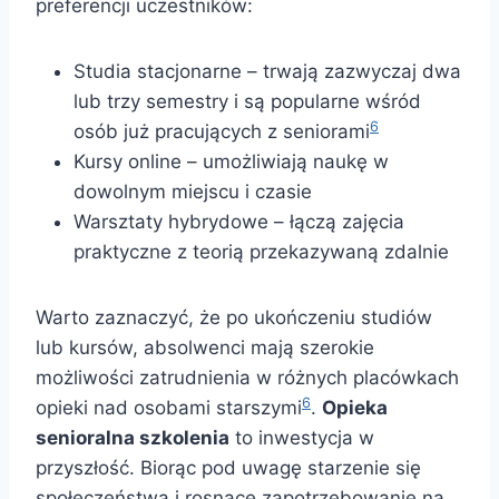
preferencji uczestników:
Studia stacjonarne – trwają zazwyczaj dwa
lub trzy semestry i są popularne wśród
6
osób już pracujących z seniorami
Kursy online – umożliwiają naukę w
dowolnym miejscu i czasie
Warsztaty hybrydowe – łączą zajęcia
praktyczne z teorią przekazywaną zdalnie
Warto zaznaczyć, że po ukończeniu studiów
lub kursów, absolwenci mają szerokie
możliwości zatrudnienia w różnych placówkach
6
opieki nad osobami starszymi
.
Opieka
senioralna szkolenia
to inwestycja w
przyszłość. Biorąc pod uwagę starzenie się
społeczeństwa i rosnące zapotrzebowanie na