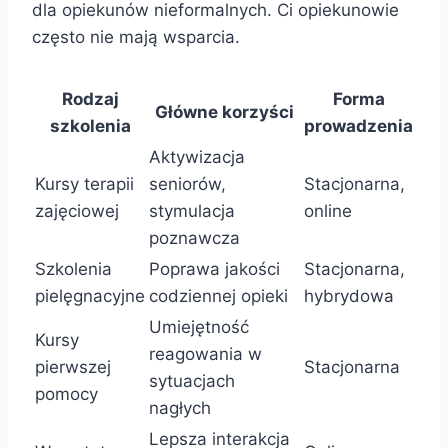
dla opiekunów nieformalnych. Ci opiekunowie
często nie mają wsparcia.
Rodzaj
Forma
Główne korzyści
szkolenia
prowadzenia
Aktywizacja
Kursy terapii
seniorów,
Stacjonarna,
zajęciowej
stymulacja
online
poznawcza
Szkolenia
Poprawa jakości
Stacjonarna,
pielęgnacyjne
codziennej opieki
hybrydowa
Umiejętność
Kursy
reagowania w
pierwszej
Stacjonarna
sytuacjach
pomocy
nagłych
Lepsza interakcja