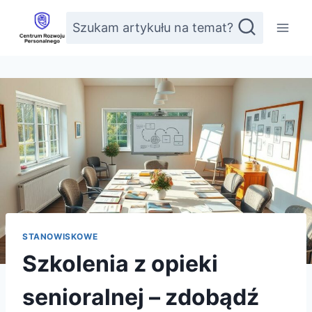
Przejdź
Szukam artykułu na temat?
do
treści
STANOWISKOWE
Szkolenia z opieki
senioralnej – zdobądź