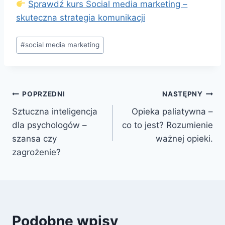
Sprawdź kurs Social media marketing –
skuteczna strategia komunikacji
Tagi
#
social media marketing
wpisu:
Nawigacja
POPRZEDNI
NASTĘPNY
Sztuczna inteligencja
Opieka paliatywna –
wpisu
dla psychologów –
co to jest? Rozumienie
szansa czy
ważnej opieki.
zagrożenie?
Podobne wpisy