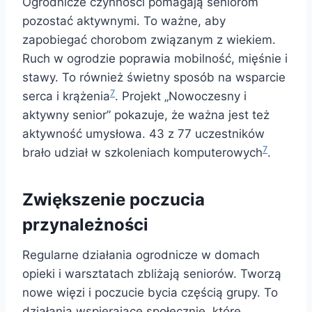
Ogrodnicze czynności pomagają seniorom
pozostać aktywnymi. To ważne, aby
zapobiegać chorobom związanym z wiekiem.
Ruch w ogrodzie poprawia mobilność, mięśnie i
stawy. To również świetny sposób na wsparcie
7
serca i krążenia
. Projekt „Nowoczesny i
aktywny senior” pokazuje, że ważna jest też
aktywność umysłowa. 43 z 77 uczestników
7
brało udział w szkoleniach komputerowych
.
Zwiększenie poczucia
przynależności
Regularne działania ogrodnicze w domach
opieki i warsztatach zbliżają seniorów. Tworzą
nowe więzi i poczucie bycia częścią grupy. To
działania wspierające społecznie, które