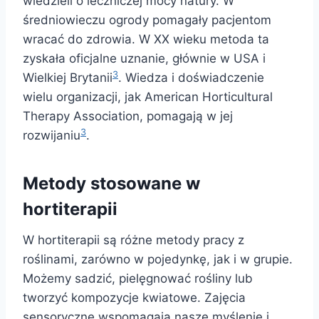
wiedzieli o leczniczej mocy natury. W
średniowieczu ogrody pomagały pacjentom
wracać do zdrowia. W XX wieku metoda ta
zyskała oficjalne uznanie, głównie w USA i
3
Wielkiej Brytanii
. Wiedza i doświadczenie
wielu organizacji, jak American Horticultural
Therapy Association, pomagają w jej
3
rozwijaniu
.
Metody stosowane w
hortiterapii
W hortiterapii są różne metody pracy z
roślinami, zarówno w pojedynkę, jak i w grupie.
Możemy sadzić, pielęgnować rośliny lub
tworzyć kompozycje kwiatowe. Zajęcia
sensoryczne wspomagają nasze myślenie i